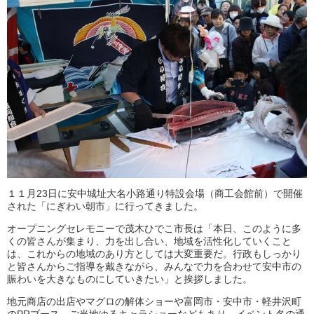
１１月23日に安中城址大名小路通り特設会場（商工会館前）で開催
された「にぎわい朝市」に行ってきました。
オープニングセレモニーで茂木ひでこ市長は「本日、このように多
くの皆さんが集まり、力を出し合い、地域を活性化していくこと
は、これからの地域のあり方としては大変重要だ。行政もしっかり
と皆さんからご指導を戴きながら、みんなで力を合わせて安中市の
賑わいを大きなものにしていきたい」と挨拶しました。
地元商店の出店やマグロの解体ショーや富岡市・安中市・軽井沢町